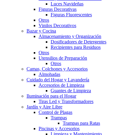
Luces Navideñas
Figuras Decorativas
Figuras Fluorescentes
Otros
Vinilos Decorativos
Bazar y Cocina
Almacenamiento y Organización
Dosificadores de Detergentes
Recipientes para Residuos
Otros
Utensilios de Preparación
Otros
Camas, Colchones y Accesorios
Almohadas
Cuidado del Hogar y Lavandería
Accesorios de Limpieza
Guantes de Limpieza
Iluminación para el Hogar
Tiras Led y Transformadores
Jardín y Aire Libre
Control de Plagas
Trampas
Trampas para Ratas
Piscinas y Accesorios
Limpieza y Mantenimiento