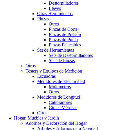
Destornilladores
Llaves
Otras Herramientas
Pinzas
Otros
Pinzas de Corte
Pinzas de Presión
Pinzas de Punta
Pinzas Pelacables
Set de Herramientas
Sets de Destornilladores
Sets de Pinzas
Otros
Testers y Equipos de Medición
Escuadras
Medidores de Electricidad
Multímetros
Otros
Medidores de Longitud
Calibradores
Cintas Métricas
Otros
Hogar, Muebles y Jardín
Adornos y Decoración del Hogar
Árboles y Adornos para Navidad