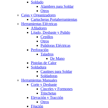
Soldado
Alambres para Soldar
Otros
Cajas y Organizadores
Cartucheras Portaherramientas
Herramientas Eléctricas
Afiladores
Lijado, Desbaste y Pulido
Cepillos
Otros
Pulidoras Eléctricas
Perforación
Taladros
De Mano
Pistolas de Calor
Soldadura
Cautines para Soldar
Soldadoras
Herramientas Manuales
Corte y Desbaste
Cinceles y Formones
Trinchetas
Elevación y Tracción
Otros
Fijación