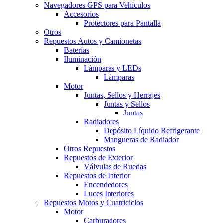
Navegadores GPS para Vehículos
Accesorios
Protectores para Pantalla
Otros
Repuestos Autos y Camionetas
Baterías
Iluminación
Lámparas y LEDs
Lámparas
Motor
Juntas, Sellos y Herrajes
Juntas y Sellos
Juntas
Radiadores
Depósito Líquido Refrigerante
Mangueras de Radiador
Otros Repuestos
Repuestos de Exterior
Válvulas de Ruedas
Repuestos de Interior
Encendedores
Luces Interiores
Repuestos Motos y Cuatriciclos
Motor
Carburadores