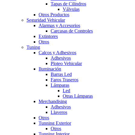
Tapas de Cilindros
Válvulas
Otros Productos
Seguridad Vehicular
Alarmas y Accesorios
Carcasas de Controles
Extintores
Otros
Tuning
Calcos y Adhesivos
Adhesivos
Ploteo Vehicular
Iluminación
Barras Led
Faros Traseros
Lámparas
Led
Otras Lámparas
Merchandising
Adhesivos
Llaveros
Otros
Tunning Exterior
Otros
Tunning Interior