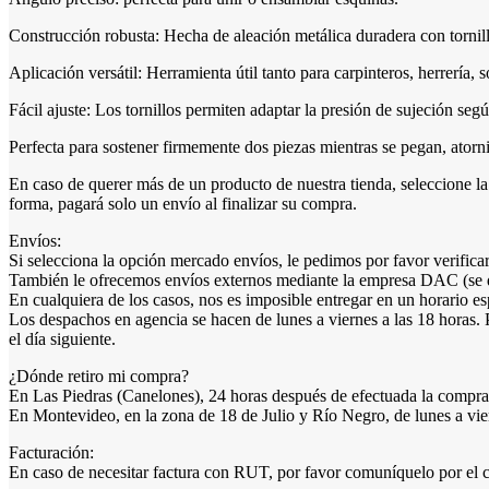
Construcción robusta: Hecha de aleación metálica duradera con tornill
Aplicación versátil: Herramienta útil tanto para carpinteros, herrería,
Fácil ajuste: Los tornillos permiten adaptar la presión de sujeción segú
Perfecta para sostener firmemente dos piezas mientras se pegan, atorn
En caso de querer más de un producto de nuestra tienda, seleccion
forma, pagará solo un envío al finalizar su compra.
Envíos:
Si selecciona la opción mercado envíos, le pedimos por favor verificar
También le ofrecemos envíos externos mediante la empresa DAC (se deb
En cualquiera de los casos, nos es imposible entregar en un horario e
Los despachos en agencia se hacen de lunes a viernes a las 18 horas. 
el día siguiente.
¿Dónde retiro mi compra?
En Las Piedras (Canelones), 24 horas después de efectuada la compra 
En Montevideo, en la zona de 18 de Julio y Río Negro, de lunes a vie
Facturación:
En caso de necesitar factura con RUT, por favor comuníquelo por el ch