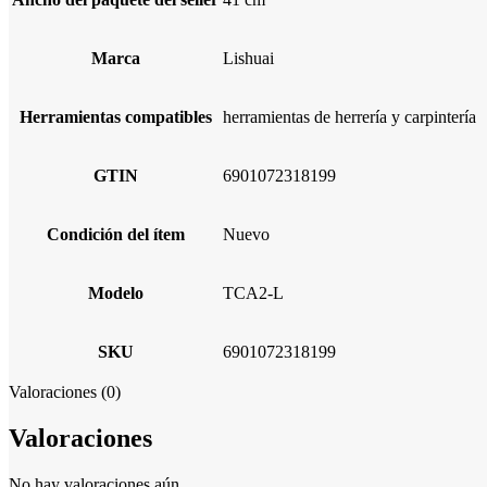
Marca
Lishuai
Herramientas compatibles
herramientas de herrería y carpintería
GTIN
6901072318199
Condición del ítem
Nuevo
Modelo
TCA2-L
SKU
6901072318199
Valoraciones (0)
Valoraciones
No hay valoraciones aún.