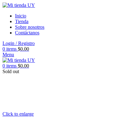
Inicio
Tienda
Sobre nosotros
Contáctanos
Login / Registro
0
items
$
0.00
Menu
0
items
$
0.00
Sold out
Click to enlarge