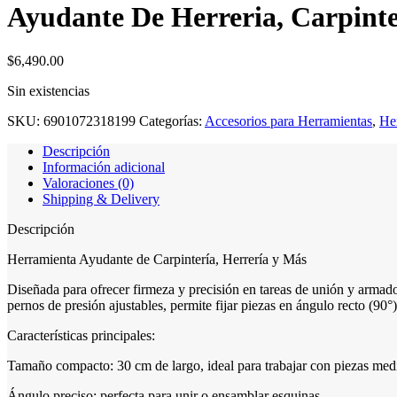
Ayudante De Herreria, Carpint
$
6,490.00
Sin existencias
SKU:
6901072318199
Categorías:
Accesorios para Herramientas
,
He
Descripción
Información adicional
Valoraciones (0)
Shipping & Delivery
Descripción
Herramienta Ayudante de Carpintería, Herrería y Más
Diseñada para ofrecer firmeza y precisión en tareas de unión y armado,
pernos de presión ajustables, permite fijar piezas en ángulo recto (90
Características principales:
Tamaño compacto: 30 cm de largo, ideal para trabajar con piezas med
Ángulo preciso: perfecta para unir o ensamblar esquinas.