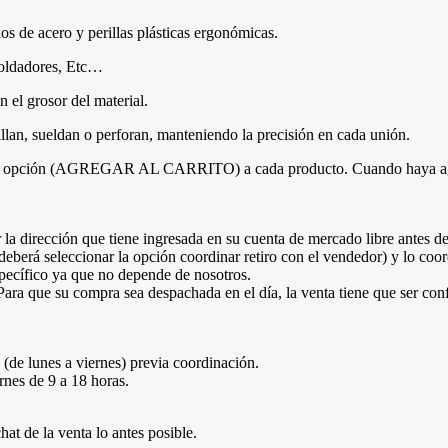
os de acero y perillas plásticas ergonómicas.
 soldadores, Etc…
n el grosor del material.
illan, sueldan o perforan, manteniendo la precisión en cada unión.
e la opción (AGREGAR AL CARRITO) a cada producto. Cuando haya agre
 la dirección que tiene ingresada en su cuenta de mercado libre antes de
erá seleccionar la opción coordinar retiro con el vendedor) y lo coor
specífico ya que no depende de nosotros.
Para que su compra sea despachada en el día, la venta tiene que ser con
(de lunes a viernes) previa coordinación.
rnes de 9 a 18 horas.
at de la venta lo antes posible.