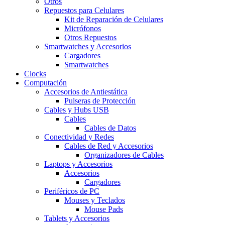
Otros
Repuestos para Celulares
Kit de Reparación de Celulares
Micrófonos
Otros Repuestos
Smartwatches y Accesorios
Cargadores
Smartwatches
Clocks
Computación
Accesorios de Antiestática
Pulseras de Protección
Cables y Hubs USB
Cables
Cables de Datos
Conectividad y Redes
Cables de Red y Accesorios
Organizadores de Cables
Laptops y Accesorios
Accesorios
Cargadores
Periféricos de PC
Mouses y Teclados
Mouse Pads
Tablets y Accesorios