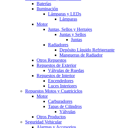
Baterías
Iluminación
Lámparas y LEDs
Lámparas
Motor
Juntas, Sellos y Herrajes
Juntas y Sellos
Juntas
Radiadores
Depósito Líquido Refrigerante
Mangueras de Radiador
Otros Repuestos
Repuestos de Exterior
Válvulas de Ruedas
Repuestos de Interior
Encendedores
Luces Interiores
Repuestos Motos y Cuatriciclos
Motor
Carburadores
Tapas de Cilindros
Válvulas
Otros Productos
Seguridad Vehicular
Alarmas y Accesorios