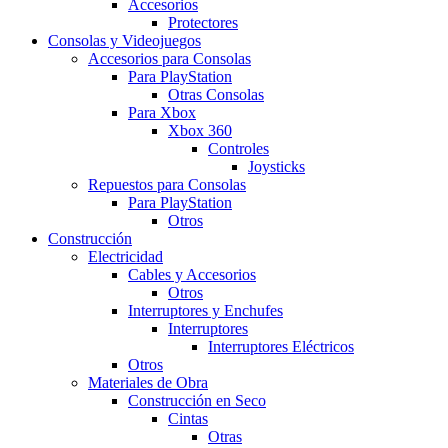
Accesorios
Protectores
Consolas y Videojuegos
Accesorios para Consolas
Para PlayStation
Otras Consolas
Para Xbox
Xbox 360
Controles
Joysticks
Repuestos para Consolas
Para PlayStation
Otros
Construcción
Electricidad
Cables y Accesorios
Otros
Interruptores y Enchufes
Interruptores
Interruptores Eléctricos
Otros
Materiales de Obra
Construcción en Seco
Cintas
Otras