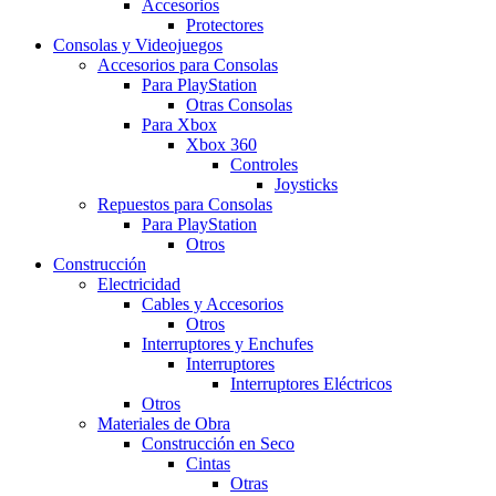
Accesorios
Protectores
Consolas y Videojuegos
Accesorios para Consolas
Para PlayStation
Otras Consolas
Para Xbox
Xbox 360
Controles
Joysticks
Repuestos para Consolas
Para PlayStation
Otros
Construcción
Electricidad
Cables y Accesorios
Otros
Interruptores y Enchufes
Interruptores
Interruptores Eléctricos
Otros
Materiales de Obra
Construcción en Seco
Cintas
Otras