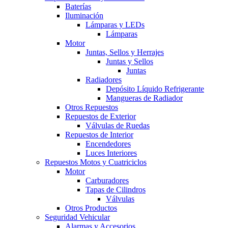
Baterías
Iluminación
Lámparas y LEDs
Lámparas
Motor
Juntas, Sellos y Herrajes
Juntas y Sellos
Juntas
Radiadores
Depósito Líquido Refrigerante
Mangueras de Radiador
Otros Repuestos
Repuestos de Exterior
Válvulas de Ruedas
Repuestos de Interior
Encendedores
Luces Interiores
Repuestos Motos y Cuatriciclos
Motor
Carburadores
Tapas de Cilindros
Válvulas
Otros Productos
Seguridad Vehicular
Alarmas y Accesorios