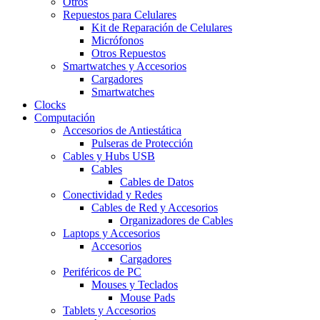
Otros
Repuestos para Celulares
Kit de Reparación de Celulares
Micrófonos
Otros Repuestos
Smartwatches y Accesorios
Cargadores
Smartwatches
Clocks
Computación
Accesorios de Antiestática
Pulseras de Protección
Cables y Hubs USB
Cables
Cables de Datos
Conectividad y Redes
Cables de Red y Accesorios
Organizadores de Cables
Laptops y Accesorios
Accesorios
Cargadores
Periféricos de PC
Mouses y Teclados
Mouse Pads
Tablets y Accesorios