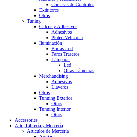
Carcasas de Controles
Extintores
Otros
Tuning
Calcos y Adhesivos
Adhesivos
Ploteo Vehicular
Iluminación
Barras Led
Faros Traseros
Lámparas
Led
Otras Lámparas
Merchandising
Adhesivos
Llaveros
Otros
Tunning Exterior
Otros
Tunning Interior
Otros
Accessories
Arte, Librería y Mercería
Artículos de Mercería
Agujas