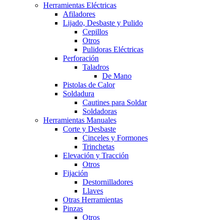
Herramientas Eléctricas
Afiladores
Lijado, Desbaste y Pulido
Cepillos
Otros
Pulidoras Eléctricas
Perforación
Taladros
De Mano
Pistolas de Calor
Soldadura
Cautines para Soldar
Soldadoras
Herramientas Manuales
Corte y Desbaste
Cinceles y Formones
Trinchetas
Elevación y Tracción
Otros
Fijación
Destornilladores
Llaves
Otras Herramientas
Pinzas
Otros