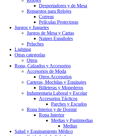
Relojes
Despertadores y de Mesa
Repuestos para Relojes
Correas
Películas Protectoras
Juegos y Juguetes
Juegos de Mesa y Cartas
Naipes Españoles
Peluches
Lighting
Otras categorías
Otros
Ropa, Calzados y Accesorios
Accesorios de Moda
Otros Accesorios
Carteras, Mochilas y Equipajes
Billeteras y Monederos
Indumentaria Laboral y Escolar
Accesorios Tácticos
Parches y Escudos
Ropa Interior y de Dormir
Ropa Interior
Medias y Pantimedias
Medias
Salud y Equipamiento Médico