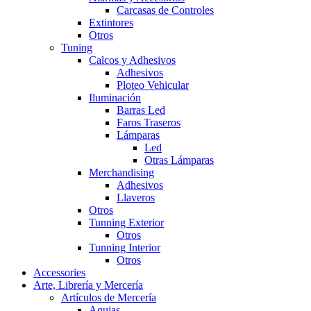
Carcasas de Controles
Extintores
Otros
Tuning
Calcos y Adhesivos
Adhesivos
Ploteo Vehicular
Iluminación
Barras Led
Faros Traseros
Lámparas
Led
Otras Lámparas
Merchandising
Adhesivos
Llaveros
Otros
Tunning Exterior
Otros
Tunning Interior
Otros
Accessories
Arte, Librería y Mercería
Artículos de Mercería
Agujas