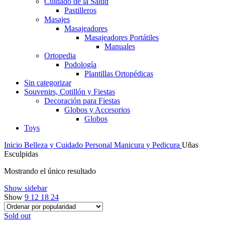
Cuidado de la Salud
Pastilleros
Masajes
Masajeadores
Masajeadores Portátiles
Manuales
Ortopedia
Podología
Plantillas Ortopédicas
Sin categorizar
Souvenirs, Cotillón y Fiestas
Decoración para Fiestas
Globos y Accesorios
Globos
Toys
Inicio
Belleza y Cuidado Personal
Manicura y Pedicura
Uñas
Esculpidas
Mostrando el único resultado
Show sidebar
Show
9
12
18
24
Sold out