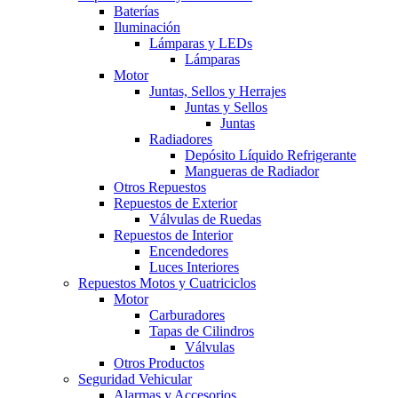
Baterías
Iluminación
Lámparas y LEDs
Lámparas
Motor
Juntas, Sellos y Herrajes
Juntas y Sellos
Juntas
Radiadores
Depósito Líquido Refrigerante
Mangueras de Radiador
Otros Repuestos
Repuestos de Exterior
Válvulas de Ruedas
Repuestos de Interior
Encendedores
Luces Interiores
Repuestos Motos y Cuatriciclos
Motor
Carburadores
Tapas de Cilindros
Válvulas
Otros Productos
Seguridad Vehicular
Alarmas y Accesorios