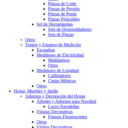
Pinzas de Corte
Pinzas de Presión
Pinzas de Punta
Pinzas Pelacables
Set de Herramientas
Sets de Destornilladores
Sets de Pinzas
Otros
Testers y Equipos de Medición
Escuadras
Medidores de Electricidad
Multímetros
Otros
Medidores de Longitud
Calibradores
Cintas Métricas
Otros
Hogar, Muebles y Jardín
Adornos y Decoración del Hogar
Árboles y Adornos para Navidad
Luces Navideñas
Figuras Decorativas
Figuras Fluorescentes
Otros
Vinilos Decorativos