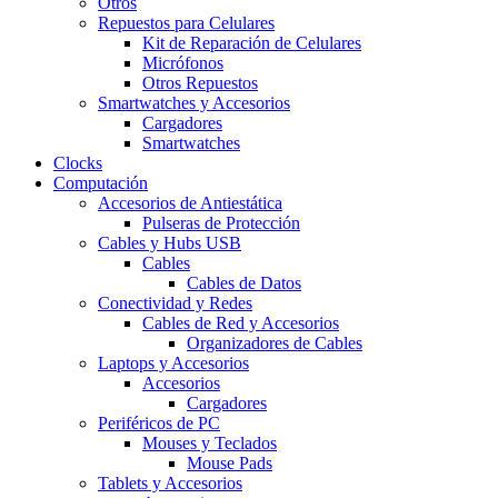
Otros
Repuestos para Celulares
Kit de Reparación de Celulares
Micrófonos
Otros Repuestos
Smartwatches y Accesorios
Cargadores
Smartwatches
Clocks
Computación
Accesorios de Antiestática
Pulseras de Protección
Cables y Hubs USB
Cables
Cables de Datos
Conectividad y Redes
Cables de Red y Accesorios
Organizadores de Cables
Laptops y Accesorios
Accesorios
Cargadores
Periféricos de PC
Mouses y Teclados
Mouse Pads
Tablets y Accesorios