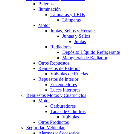
Baterías
Iluminación
Lámparas y LEDs
Lámparas
Motor
Juntas, Sellos y Herrajes
Juntas y Sellos
Juntas
Radiadores
Depósito Líquido Refrigerante
Mangueras de Radiador
Otros Repuestos
Repuestos de Exterior
Válvulas de Ruedas
Repuestos de Interior
Encendedores
Luces Interiores
Repuestos Motos y Cuatriciclos
Motor
Carburadores
Tapas de Cilindros
Válvulas
Otros Productos
Seguridad Vehicular
Alarmas y Accesorios