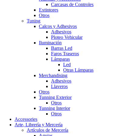
Carcasas de Controles
Extintores
Otros
Tuning
Calcos y Adhesivos
Adhesivos
Ploteo Vehicular
Iluminación
Barras Led
Faros Traseros
Lámparas
Led
Otras Lámparas
Merchandising
Adhesivos
Llaveros
Otros
Tunning Exterior
Otros
Tunning Interior
Otros
Accessories
Arte, Librería y Mercería
Artículos de Mercería
Agujas