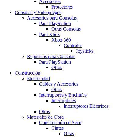
Accesorios
Protectores
Consolas y Videojuegos
Accesorios para Consolas
Para PlayStation
Otras Consolas
Para Xbox
Xbox 360
Controles
Joysticks
Repuestos para Consolas
Para PlayStation
Otros
Construcción
Electricidad
Cables y Accesorios
Otros
Interruptores y Enchufes
Interruptores
Interruptores Eléctricos
Otros
Materiales de Obra
Construcción en Seco
Cintas
Otras