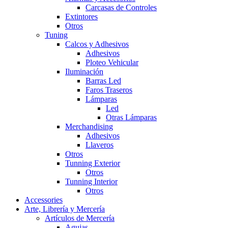
Carcasas de Controles
Extintores
Otros
Tuning
Calcos y Adhesivos
Adhesivos
Ploteo Vehicular
Iluminación
Barras Led
Faros Traseros
Lámparas
Led
Otras Lámparas
Merchandising
Adhesivos
Llaveros
Otros
Tunning Exterior
Otros
Tunning Interior
Otros
Accessories
Arte, Librería y Mercería
Artículos de Mercería
Agujas