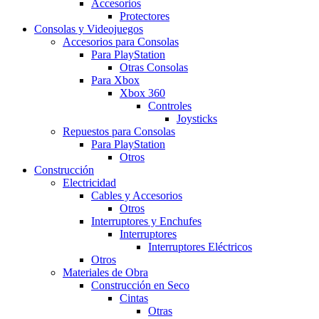
Accesorios
Protectores
Consolas y Videojuegos
Accesorios para Consolas
Para PlayStation
Otras Consolas
Para Xbox
Xbox 360
Controles
Joysticks
Repuestos para Consolas
Para PlayStation
Otros
Construcción
Electricidad
Cables y Accesorios
Otros
Interruptores y Enchufes
Interruptores
Interruptores Eléctricos
Otros
Materiales de Obra
Construcción en Seco
Cintas
Otras