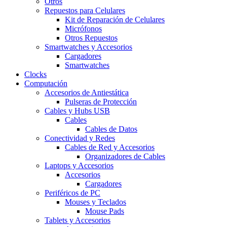
Otros
Repuestos para Celulares
Kit de Reparación de Celulares
Micrófonos
Otros Repuestos
Smartwatches y Accesorios
Cargadores
Smartwatches
Clocks
Computación
Accesorios de Antiestática
Pulseras de Protección
Cables y Hubs USB
Cables
Cables de Datos
Conectividad y Redes
Cables de Red y Accesorios
Organizadores de Cables
Laptops y Accesorios
Accesorios
Cargadores
Periféricos de PC
Mouses y Teclados
Mouse Pads
Tablets y Accesorios