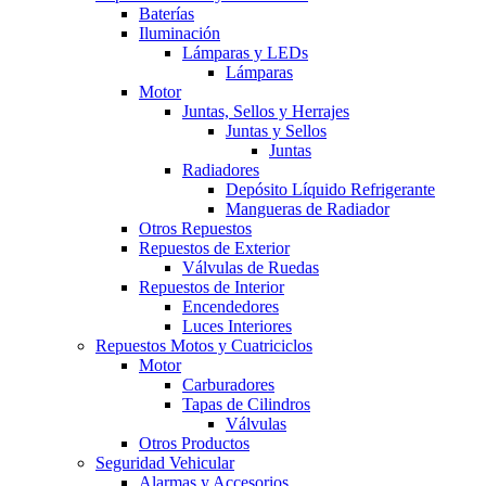
Baterías
Iluminación
Lámparas y LEDs
Lámparas
Motor
Juntas, Sellos y Herrajes
Juntas y Sellos
Juntas
Radiadores
Depósito Líquido Refrigerante
Mangueras de Radiador
Otros Repuestos
Repuestos de Exterior
Válvulas de Ruedas
Repuestos de Interior
Encendedores
Luces Interiores
Repuestos Motos y Cuatriciclos
Motor
Carburadores
Tapas de Cilindros
Válvulas
Otros Productos
Seguridad Vehicular
Alarmas y Accesorios