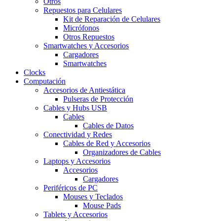
Otros
Repuestos para Celulares
Kit de Reparación de Celulares
Micrófonos
Otros Repuestos
Smartwatches y Accesorios
Cargadores
Smartwatches
Clocks
Computación
Accesorios de Antiestática
Pulseras de Protección
Cables y Hubs USB
Cables
Cables de Datos
Conectividad y Redes
Cables de Red y Accesorios
Organizadores de Cables
Laptops y Accesorios
Accesorios
Cargadores
Periféricos de PC
Mouses y Teclados
Mouse Pads
Tablets y Accesorios