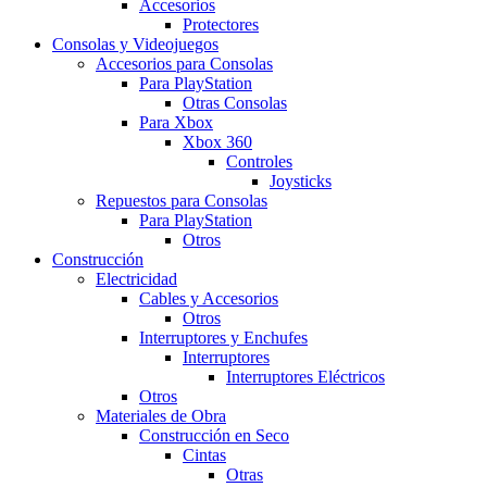
Accesorios
Protectores
Consolas y Videojuegos
Accesorios para Consolas
Para PlayStation
Otras Consolas
Para Xbox
Xbox 360
Controles
Joysticks
Repuestos para Consolas
Para PlayStation
Otros
Construcción
Electricidad
Cables y Accesorios
Otros
Interruptores y Enchufes
Interruptores
Interruptores Eléctricos
Otros
Materiales de Obra
Construcción en Seco
Cintas
Otras