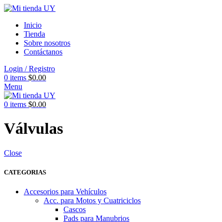
Inicio
Tienda
Sobre nosotros
Contáctanos
Login / Registro
0
items
$
0.00
Menu
0
items
$
0.00
Válvulas
Close
CATEGORIAS
Accesorios para Vehículos
Acc. para Motos y Cuatriciclos
Cascos
Pads para Manubrios