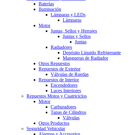
Baterías
Iluminación
Lámparas y LEDs
Lámparas
Motor
Juntas, Sellos y Herrajes
Juntas y Sellos
Juntas
Radiadores
Depósito Líquido Refrigerante
Mangueras de Radiador
Otros Repuestos
Repuestos de Exterior
Válvulas de Ruedas
Repuestos de Interior
Encendedores
Luces Interiores
Repuestos Motos y Cuatriciclos
Motor
Carburadores
Tapas de Cilindros
Válvulas
Otros Productos
Seguridad Vehicular
Alarmas y Accesorios