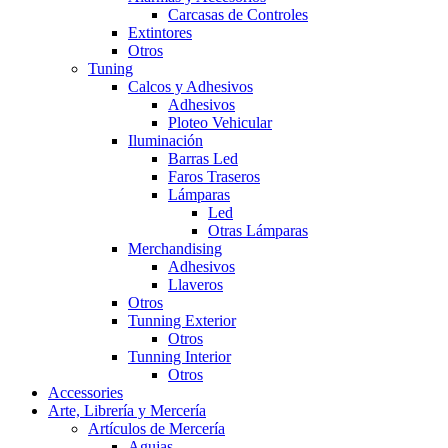
Carcasas de Controles
Extintores
Otros
Tuning
Calcos y Adhesivos
Adhesivos
Ploteo Vehicular
Iluminación
Barras Led
Faros Traseros
Lámparas
Led
Otras Lámparas
Merchandising
Adhesivos
Llaveros
Otros
Tunning Exterior
Otros
Tunning Interior
Otros
Accessories
Arte, Librería y Mercería
Artículos de Mercería
Agujas