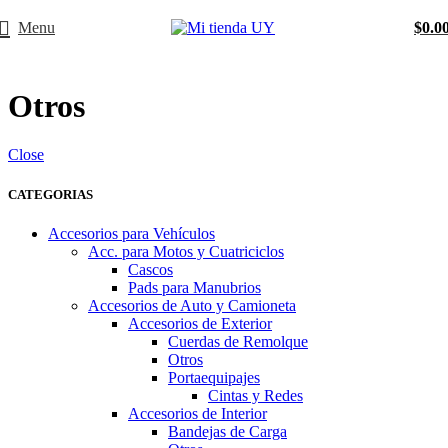
Menu
$
0.0
Otros
Close
CATEGORIAS
Accesorios para Vehículos
Acc. para Motos y Cuatriciclos
Cascos
Pads para Manubrios
Accesorios de Auto y Camioneta
Accesorios de Exterior
Cuerdas de Remolque
Otros
Portaequipajes
Cintas y Redes
Accesorios de Interior
Bandejas de Carga