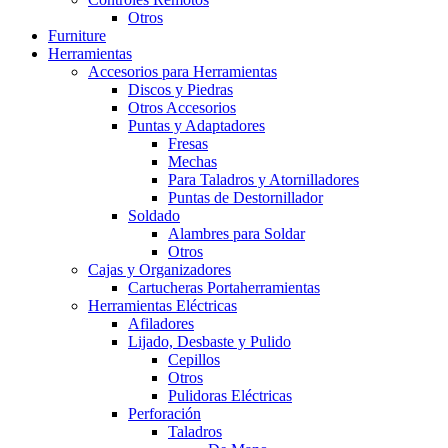
Otros
Furniture
Herramientas
Accesorios para Herramientas
Discos y Piedras
Otros Accesorios
Puntas y Adaptadores
Fresas
Mechas
Para Taladros y Atornilladores
Puntas de Destornillador
Soldado
Alambres para Soldar
Otros
Cajas y Organizadores
Cartucheras Portaherramientas
Herramientas Eléctricas
Afiladores
Lijado, Desbaste y Pulido
Cepillos
Otros
Pulidoras Eléctricas
Perforación
Taladros