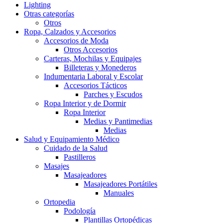
Lighting
Otras categorías
Otros
Ropa, Calzados y Accesorios
Accesorios de Moda
Otros Accesorios
Carteras, Mochilas y Equipajes
Billeteras y Monederos
Indumentaria Laboral y Escolar
Accesorios Tácticos
Parches y Escudos
Ropa Interior y de Dormir
Ropa Interior
Medias y Pantimedias
Medias
Salud y Equipamiento Médico
Cuidado de la Salud
Pastilleros
Masajes
Masajeadores
Masajeadores Portátiles
Manuales
Ortopedia
Podología
Plantillas Ortopédicas