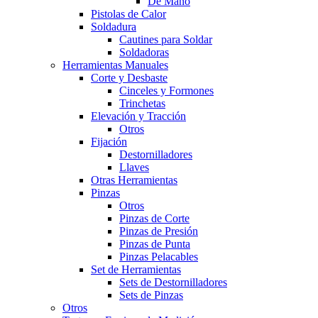
De Mano
Pistolas de Calor
Soldadura
Cautines para Soldar
Soldadoras
Herramientas Manuales
Corte y Desbaste
Cinceles y Formones
Trinchetas
Elevación y Tracción
Otros
Fijación
Destornilladores
Llaves
Otras Herramientas
Pinzas
Otros
Pinzas de Corte
Pinzas de Presión
Pinzas de Punta
Pinzas Pelacables
Set de Herramientas
Sets de Destornilladores
Sets de Pinzas
Otros