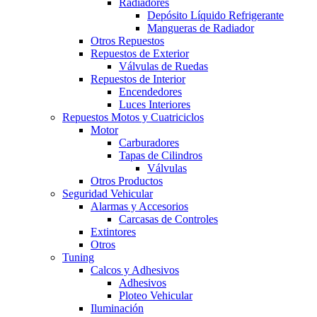
Radiadores
Depósito Líquido Refrigerante
Mangueras de Radiador
Otros Repuestos
Repuestos de Exterior
Válvulas de Ruedas
Repuestos de Interior
Encendedores
Luces Interiores
Repuestos Motos y Cuatriciclos
Motor
Carburadores
Tapas de Cilindros
Válvulas
Otros Productos
Seguridad Vehicular
Alarmas y Accesorios
Carcasas de Controles
Extintores
Otros
Tuning
Calcos y Adhesivos
Adhesivos
Ploteo Vehicular
Iluminación