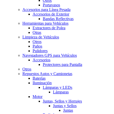
Otros
Portavasos
Accesorios para Línea Pesada
Accesorios de Exterior
Bandas Reflectivas
Herramientas para Vehículos
Extractores de Polea
Otras
Limpieza de Vehículos
Otros
Paños
Pulidores
Navegadores GPS para Vehículos
Accesorios
Protectores para Pantalla
Otros
Repuestos Autos y Camionetas
Baterías
Iluminación
Lámparas y LEDs
Lámparas
Motor
Juntas, Sellos y Herrajes
Juntas y Sellos
Juntas