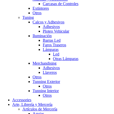
Carcasas de Controles
Extintores
Otros
Tuning
Calcos y Adhesivos
Adhesivos
Ploteo Vehicular
Iluminación
Barras Led
Faros Traseros
Lámparas
Led
Otras Lámparas
Merchandising
Adhesivos
Llaveros
Otros
Tunning Exterior
Otros
Tunning Interior
Otros
Accessories
Arte, Librería y Mercería
Artículos de Mercería
Agujas