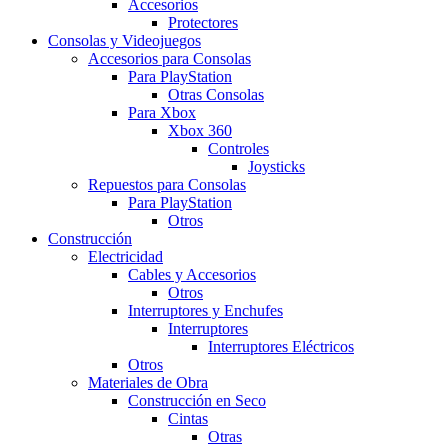
Accesorios
Protectores
Consolas y Videojuegos
Accesorios para Consolas
Para PlayStation
Otras Consolas
Para Xbox
Xbox 360
Controles
Joysticks
Repuestos para Consolas
Para PlayStation
Otros
Construcción
Electricidad
Cables y Accesorios
Otros
Interruptores y Enchufes
Interruptores
Interruptores Eléctricos
Otros
Materiales de Obra
Construcción en Seco
Cintas
Otras