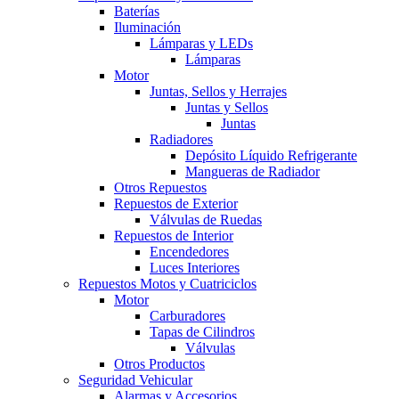
Baterías
Iluminación
Lámparas y LEDs
Lámparas
Motor
Juntas, Sellos y Herrajes
Juntas y Sellos
Juntas
Radiadores
Depósito Líquido Refrigerante
Mangueras de Radiador
Otros Repuestos
Repuestos de Exterior
Válvulas de Ruedas
Repuestos de Interior
Encendedores
Luces Interiores
Repuestos Motos y Cuatriciclos
Motor
Carburadores
Tapas de Cilindros
Válvulas
Otros Productos
Seguridad Vehicular
Alarmas y Accesorios