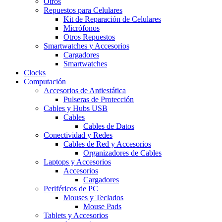
Otros
Repuestos para Celulares
Kit de Reparación de Celulares
Micrófonos
Otros Repuestos
Smartwatches y Accesorios
Cargadores
Smartwatches
Clocks
Computación
Accesorios de Antiestática
Pulseras de Protección
Cables y Hubs USB
Cables
Cables de Datos
Conectividad y Redes
Cables de Red y Accesorios
Organizadores de Cables
Laptops y Accesorios
Accesorios
Cargadores
Periféricos de PC
Mouses y Teclados
Mouse Pads
Tablets y Accesorios