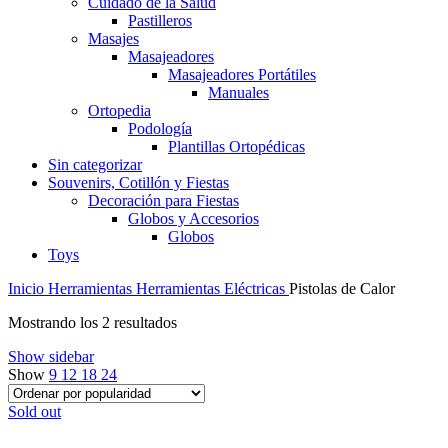
Cuidado de la Salud
Pastilleros
Masajes
Masajeadores
Masajeadores Portátiles
Manuales
Ortopedia
Podología
Plantillas Ortopédicas
Sin categorizar
Souvenirs, Cotillón y Fiestas
Decoración para Fiestas
Globos y Accesorios
Globos
Toys
Inicio
Herramientas
Herramientas Eléctricas
Pistolas de Calor
Ordenado
Mostrando los 2 resultados
por
Show sidebar
popularidad
Show
9
12
18
24
Sold out