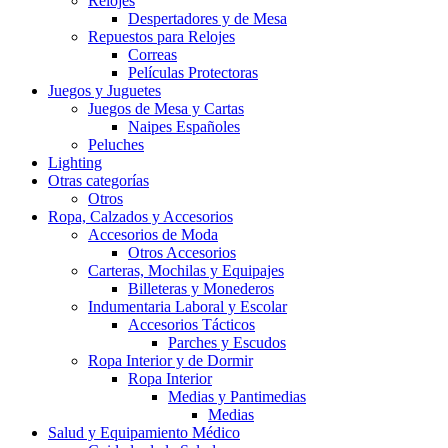
Relojes
Despertadores y de Mesa
Repuestos para Relojes
Correas
Películas Protectoras
Juegos y Juguetes
Juegos de Mesa y Cartas
Naipes Españoles
Peluches
Lighting
Otras categorías
Otros
Ropa, Calzados y Accesorios
Accesorios de Moda
Otros Accesorios
Carteras, Mochilas y Equipajes
Billeteras y Monederos
Indumentaria Laboral y Escolar
Accesorios Tácticos
Parches y Escudos
Ropa Interior y de Dormir
Ropa Interior
Medias y Pantimedias
Medias
Salud y Equipamiento Médico