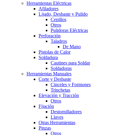
Herramientas Eléctricas
Afiladores
Lijado, Desbaste y Pulido
Cepillos
Otros
Pulidoras Eléctricas
Perforación
Taladros
De Mano
Pistolas de Calor
Soldadura
Cautines para Soldar
Soldadoras
Herramientas Manuales
Corte y Desbaste
Cinceles y Formones
Trinchetas
Elevación y Tracción
Otros
Fijación
Destornilladores
Llaves
Otras Herramientas
Pinzas
Otros