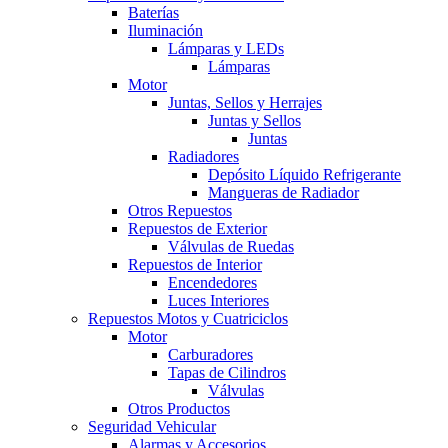
Baterías
Iluminación
Lámparas y LEDs
Lámparas
Motor
Juntas, Sellos y Herrajes
Juntas y Sellos
Juntas
Radiadores
Depósito Líquido Refrigerante
Mangueras de Radiador
Otros Repuestos
Repuestos de Exterior
Válvulas de Ruedas
Repuestos de Interior
Encendedores
Luces Interiores
Repuestos Motos y Cuatriciclos
Motor
Carburadores
Tapas de Cilindros
Válvulas
Otros Productos
Seguridad Vehicular
Alarmas y Accesorios