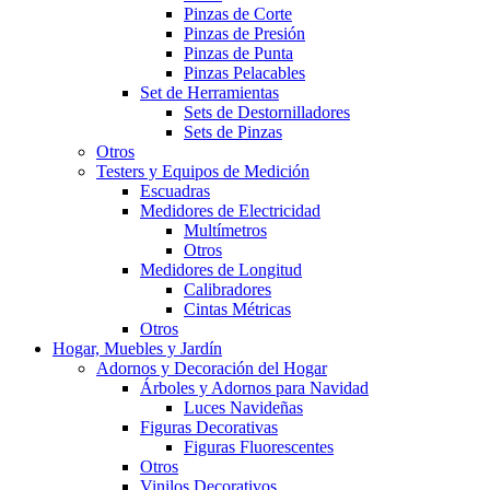
Pinzas de Corte
Pinzas de Presión
Pinzas de Punta
Pinzas Pelacables
Set de Herramientas
Sets de Destornilladores
Sets de Pinzas
Otros
Testers y Equipos de Medición
Escuadras
Medidores de Electricidad
Multímetros
Otros
Medidores de Longitud
Calibradores
Cintas Métricas
Otros
Hogar, Muebles y Jardín
Adornos y Decoración del Hogar
Árboles y Adornos para Navidad
Luces Navideñas
Figuras Decorativas
Figuras Fluorescentes
Otros
Vinilos Decorativos