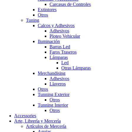
Carcasas de Controles
Extintores
Otros
Tuning
Calcos y Adhesivos
Adhesivos
Ploteo Vehicular
Iluminación
Barras Led
Faros Traseros
Lámparas
Led
Otras Lámparas
Merchandising
Adhesivos
Llaveros
Otros
Tunning Exterior
Otros
Tunning Interior
Otros
Accessories
Arte, Librería y Mercería
Artículos de Mercería
Agujas