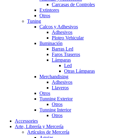
Carcasas de Controles
Extintores
Otros
Tuning
Calcos y Adhesivos
Adhesivos
Ploteo Vehicular
Iluminación
Barras Led
Faros Traseros
Lámparas
Led
Otras Lámparas
Merchandising
Adhesivos
Llaveros
Otros
Tunning Exterior
Otros
Tunning Interior
Otros
Accessories
Arte, Librería y Mercería
Artículos de Mercería
Agujas