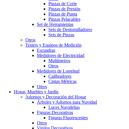
Pinzas de Corte
Pinzas de Presión
Pinzas de Punta
Pinzas Pelacables
Set de Herramientas
Sets de Destornilladores
Sets de Pinzas
Otros
Testers y Equipos de Medición
Escuadras
Medidores de Electricidad
Multímetros
Otros
Medidores de Longitud
Calibradores
Cintas Métricas
Otros
Hogar, Muebles y Jardín
Adornos y Decoración del Hogar
Árboles y Adornos para Navidad
Luces Navideñas
Figuras Decorativas
Figuras Fluorescentes
Otros
Vinilos Decorativos