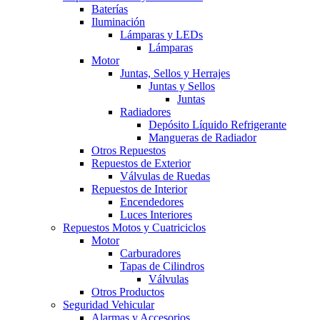
Baterías
Iluminación
Lámparas y LEDs
Lámparas
Motor
Juntas, Sellos y Herrajes
Juntas y Sellos
Juntas
Radiadores
Depósito Líquido Refrigerante
Mangueras de Radiador
Otros Repuestos
Repuestos de Exterior
Válvulas de Ruedas
Repuestos de Interior
Encendedores
Luces Interiores
Repuestos Motos y Cuatriciclos
Motor
Carburadores
Tapas de Cilindros
Válvulas
Otros Productos
Seguridad Vehicular
Alarmas y Accesorios