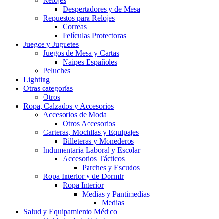
Relojes
Despertadores y de Mesa
Repuestos para Relojes
Correas
Películas Protectoras
Juegos y Juguetes
Juegos de Mesa y Cartas
Naipes Españoles
Peluches
Lighting
Otras categorías
Otros
Ropa, Calzados y Accesorios
Accesorios de Moda
Otros Accesorios
Carteras, Mochilas y Equipajes
Billeteras y Monederos
Indumentaria Laboral y Escolar
Accesorios Tácticos
Parches y Escudos
Ropa Interior y de Dormir
Ropa Interior
Medias y Pantimedias
Medias
Salud y Equipamiento Médico