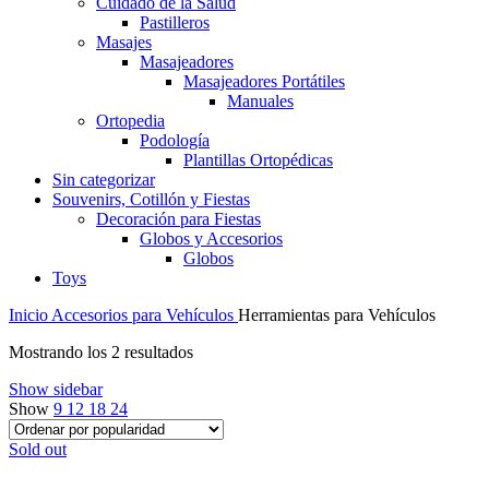
Cuidado de la Salud
Pastilleros
Masajes
Masajeadores
Masajeadores Portátiles
Manuales
Ortopedia
Podología
Plantillas Ortopédicas
Sin categorizar
Souvenirs, Cotillón y Fiestas
Decoración para Fiestas
Globos y Accesorios
Globos
Toys
Inicio
Accesorios para Vehículos
Herramientas para Vehículos
Ordenado
Mostrando los 2 resultados
por
Show sidebar
popularidad
Show
9
12
18
24
Sold out