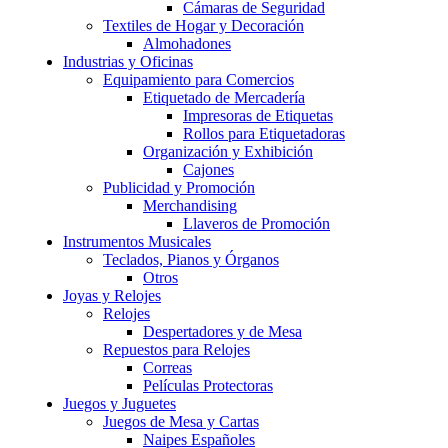
Cámaras de Seguridad
Textiles de Hogar y Decoración
Almohadones
Industrias y Oficinas
Equipamiento para Comercios
Etiquetado de Mercadería
Impresoras de Etiquetas
Rollos para Etiquetadoras
Organización y Exhibición
Cajones
Publicidad y Promoción
Merchandising
Llaveros de Promoción
Instrumentos Musicales
Teclados, Pianos y Órganos
Otros
Joyas y Relojes
Relojes
Despertadores y de Mesa
Repuestos para Relojes
Correas
Películas Protectoras
Juegos y Juguetes
Juegos de Mesa y Cartas
Naipes Españoles