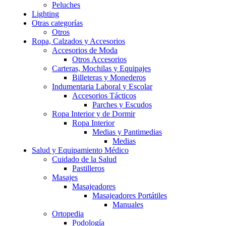
Peluches
Lighting
Otras categorías
Otros
Ropa, Calzados y Accesorios
Accesorios de Moda
Otros Accesorios
Carteras, Mochilas y Equipajes
Billeteras y Monederos
Indumentaria Laboral y Escolar
Accesorios Tácticos
Parches y Escudos
Ropa Interior y de Dormir
Ropa Interior
Medias y Pantimedias
Medias
Salud y Equipamiento Médico
Cuidado de la Salud
Pastilleros
Masajes
Masajeadores
Masajeadores Portátiles
Manuales
Ortopedia
Podología