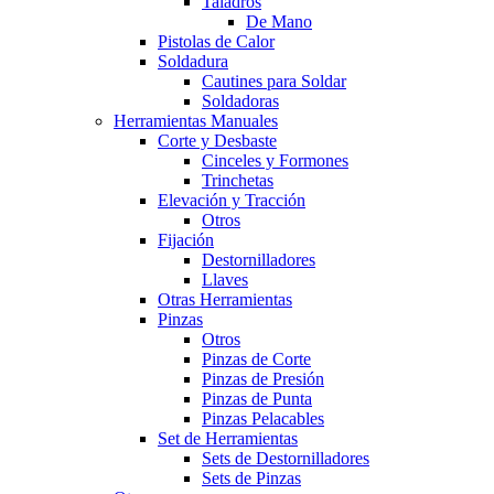
Taladros
De Mano
Pistolas de Calor
Soldadura
Cautines para Soldar
Soldadoras
Herramientas Manuales
Corte y Desbaste
Cinceles y Formones
Trinchetas
Elevación y Tracción
Otros
Fijación
Destornilladores
Llaves
Otras Herramientas
Pinzas
Otros
Pinzas de Corte
Pinzas de Presión
Pinzas de Punta
Pinzas Pelacables
Set de Herramientas
Sets de Destornilladores
Sets de Pinzas