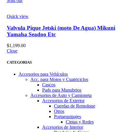
Sold out
Quick view
Valvula Pique Jetski (moto De Agua) Mikuni
Yamaha Seadoo Etc
$
1,199.00
Close
CATEGORIAS
Accesorios para Vehículos
Acc. para Motos y Cuatriciclos
Cascos
Pads para Manubrios
Accesorios de Auto y Camioneta
Accesorios de Exterior
Cuerdas de Remolque
Otros
Portaequipajes
Cintas y Redes
Accesorios de Interior