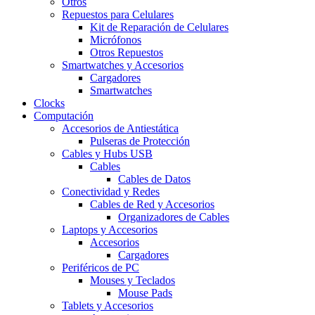
Otros
Repuestos para Celulares
Kit de Reparación de Celulares
Micrófonos
Otros Repuestos
Smartwatches y Accesorios
Cargadores
Smartwatches
Clocks
Computación
Accesorios de Antiestática
Pulseras de Protección
Cables y Hubs USB
Cables
Cables de Datos
Conectividad y Redes
Cables de Red y Accesorios
Organizadores de Cables
Laptops y Accesorios
Accesorios
Cargadores
Periféricos de PC
Mouses y Teclados
Mouse Pads
Tablets y Accesorios