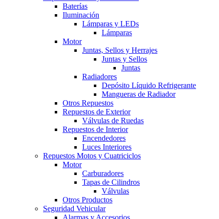
Baterías
Iluminación
Lámparas y LEDs
Lámparas
Motor
Juntas, Sellos y Herrajes
Juntas y Sellos
Juntas
Radiadores
Depósito Líquido Refrigerante
Mangueras de Radiador
Otros Repuestos
Repuestos de Exterior
Válvulas de Ruedas
Repuestos de Interior
Encendedores
Luces Interiores
Repuestos Motos y Cuatriciclos
Motor
Carburadores
Tapas de Cilindros
Válvulas
Otros Productos
Seguridad Vehicular
Alarmas y Accesorios