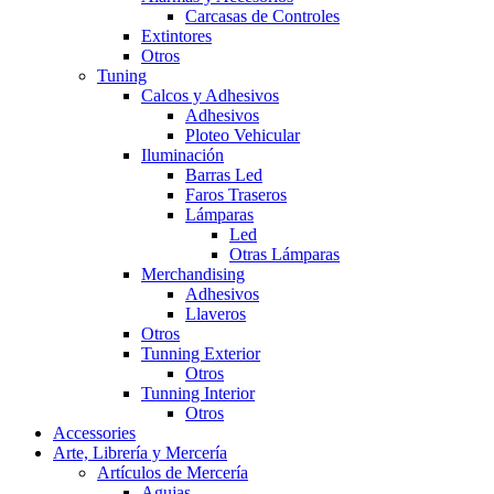
Carcasas de Controles
Extintores
Otros
Tuning
Calcos y Adhesivos
Adhesivos
Ploteo Vehicular
Iluminación
Barras Led
Faros Traseros
Lámparas
Led
Otras Lámparas
Merchandising
Adhesivos
Llaveros
Otros
Tunning Exterior
Otros
Tunning Interior
Otros
Accessories
Arte, Librería y Mercería
Artículos de Mercería
Agujas