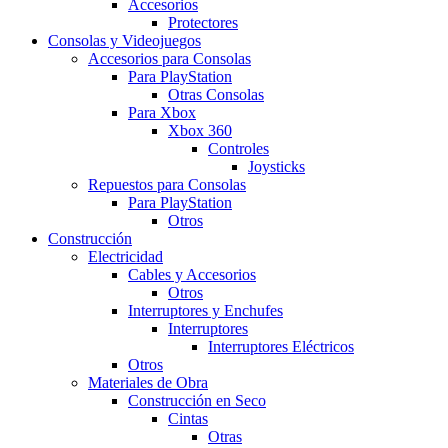
Accesorios
Protectores
Consolas y Videojuegos
Accesorios para Consolas
Para PlayStation
Otras Consolas
Para Xbox
Xbox 360
Controles
Joysticks
Repuestos para Consolas
Para PlayStation
Otros
Construcción
Electricidad
Cables y Accesorios
Otros
Interruptores y Enchufes
Interruptores
Interruptores Eléctricos
Otros
Materiales de Obra
Construcción en Seco
Cintas
Otras