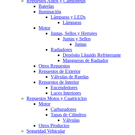
Repuestos Autos y Camionetas
Baterías
Iluminación
Lámparas y LEDs
Lámparas
Motor
Juntas, Sellos y Herrajes
Juntas y Sellos
Juntas
Radiadores
Depósito Líquido Refrigerante
Mangueras de Radiador
Otros Repuestos
Repuestos de Exterior
Válvulas de Ruedas
Repuestos de Interior
Encendedores
Luces Interiores
Repuestos Motos y Cuatriciclos
Motor
Carburadores
Tapas de Cilindros
Válvulas
Otros Productos
Seguridad Vehicular