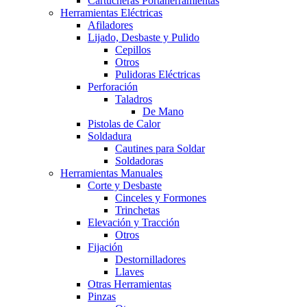
Cartucheras Portaherramientas
Herramientas Eléctricas
Afiladores
Lijado, Desbaste y Pulido
Cepillos
Otros
Pulidoras Eléctricas
Perforación
Taladros
De Mano
Pistolas de Calor
Soldadura
Cautines para Soldar
Soldadoras
Herramientas Manuales
Corte y Desbaste
Cinceles y Formones
Trinchetas
Elevación y Tracción
Otros
Fijación
Destornilladores
Llaves
Otras Herramientas
Pinzas