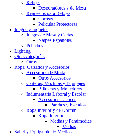
Relojes
Despertadores y de Mesa
Repuestos para Relojes
Correas
Películas Protectoras
Juegos y Juguetes
Juegos de Mesa y Cartas
Naipes Españoles
Peluches
Lighting
Otras categorías
Otros
Ropa, Calzados y Accesorios
Accesorios de Moda
Otros Accesorios
Carteras, Mochilas y Equipajes
Billeteras y Monederos
Indumentaria Laboral y Escolar
Accesorios Tácticos
Parches y Escudos
Ropa Interior y de Dormir
Ropa Interior
Medias y Pantimedias
Medias
Salud y Equipamiento Médico