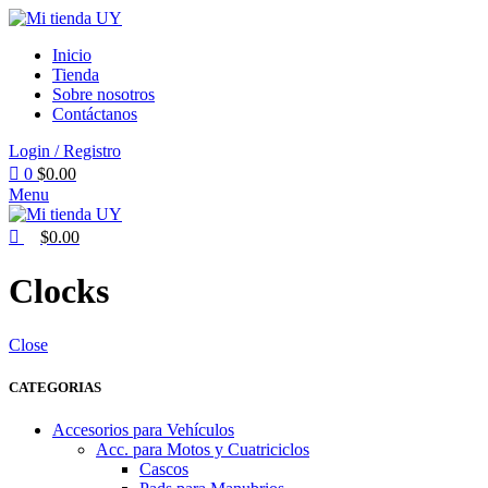
0
Inicio
Tienda
Sobre nosotros
Contáctanos
Login / Registro
0
$
0.00
Menu
$
0.00
Clocks
Close
CATEGORIAS
Accesorios para Vehículos
Acc. para Motos y Cuatriciclos
Cascos