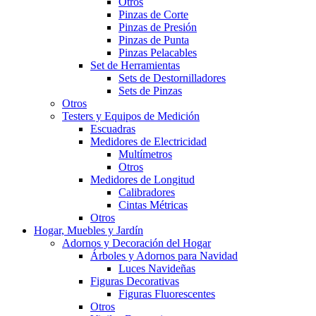
Otros
Pinzas de Corte
Pinzas de Presión
Pinzas de Punta
Pinzas Pelacables
Set de Herramientas
Sets de Destornilladores
Sets de Pinzas
Otros
Testers y Equipos de Medición
Escuadras
Medidores de Electricidad
Multímetros
Otros
Medidores de Longitud
Calibradores
Cintas Métricas
Otros
Hogar, Muebles y Jardín
Adornos y Decoración del Hogar
Árboles y Adornos para Navidad
Luces Navideñas
Figuras Decorativas
Figuras Fluorescentes
Otros