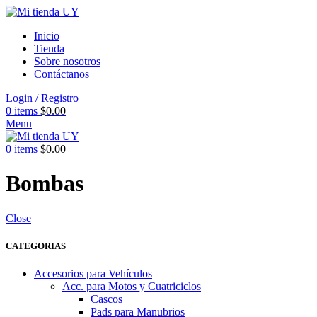
Inicio
Tienda
Sobre nosotros
Contáctanos
Login / Registro
0
items
$
0.00
Menu
0
items
$
0.00
Bombas
Close
CATEGORIAS
Accesorios para Vehículos
Acc. para Motos y Cuatriciclos
Cascos
Pads para Manubrios