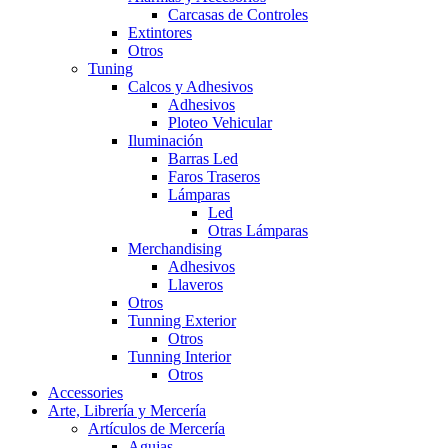
Carcasas de Controles
Extintores
Otros
Tuning
Calcos y Adhesivos
Adhesivos
Ploteo Vehicular
Iluminación
Barras Led
Faros Traseros
Lámparas
Led
Otras Lámparas
Merchandising
Adhesivos
Llaveros
Otros
Tunning Exterior
Otros
Tunning Interior
Otros
Accessories
Arte, Librería y Mercería
Artículos de Mercería
Agujas