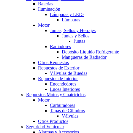
Baterías
Iluminación
Lámparas y LEDs
Lámparas
Motor
Juntas, Sellos y Herrajes
Juntas y Sellos
Juntas
Radiadores
Depósito Líquido Refrigerante
Mangueras de Radiador
Otros Repuestos
Repuestos de Exterior
Válvulas de Ruedas
Repuestos de Interior
Encendedores
Luces Interiores
Repuestos Motos y Cuatriciclos
Motor
Carburadores
Tapas de Cilindros
Válvulas
Otros Productos
Seguridad Vehicular
Alarmas y Accesorios