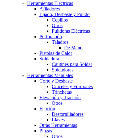
Herramientas Eléctricas
Afiladores
Lijado, Desbaste y Pulido
Cepillos
Otros
Pulidoras Eléctricas
Perforación
Taladros
De Mano
Pistolas de Calor
Soldadura
Cautines para Soldar
Soldadoras
Herramientas Manuales
Corte y Desbaste
Cinceles y Formones
Trinchetas
Elevación y Tracción
Otros
Fijación
Destornilladores
Llaves
Otras Herramientas
Pinzas
Otros