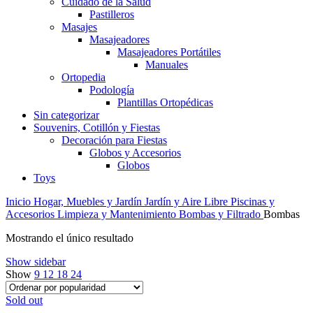
Cuidado de la Salud
Pastilleros
Masajes
Masajeadores
Masajeadores Portátiles
Manuales
Ortopedia
Podología
Plantillas Ortopédicas
Sin categorizar
Souvenirs, Cotillón y Fiestas
Decoración para Fiestas
Globos y Accesorios
Globos
Toys
Inicio
Hogar, Muebles y Jardín
Jardín y Aire Libre
Piscinas y
Accesorios
Limpieza y Mantenimiento
Bombas y Filtrado
Bombas
Mostrando el único resultado
Show sidebar
Show
9
12
18
24
Sold out