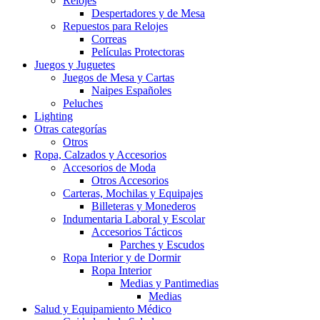
Relojes
Despertadores y de Mesa
Repuestos para Relojes
Correas
Películas Protectoras
Juegos y Juguetes
Juegos de Mesa y Cartas
Naipes Españoles
Peluches
Lighting
Otras categorías
Otros
Ropa, Calzados y Accesorios
Accesorios de Moda
Otros Accesorios
Carteras, Mochilas y Equipajes
Billeteras y Monederos
Indumentaria Laboral y Escolar
Accesorios Tácticos
Parches y Escudos
Ropa Interior y de Dormir
Ropa Interior
Medias y Pantimedias
Medias
Salud y Equipamiento Médico