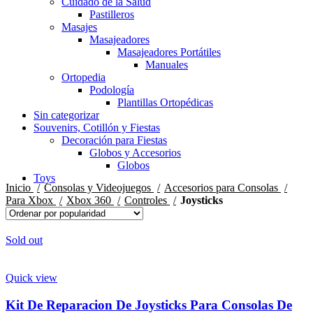
Cuidado de la Salud
Pastilleros
Masajes
Masajeadores
Masajeadores Portátiles
Manuales
Ortopedia
Podología
Plantillas Ortopédicas
Sin categorizar
Souvenirs, Cotillón y Fiestas
Decoración para Fiestas
Globos y Accesorios
Globos
Toys
Inicio
Consolas y Videojuegos
Accesorios para Consolas
Para Xbox
Xbox 360
Controles
Joysticks
Sold out
Quick view
Kit De Reparacion De Joysticks Para Consolas De