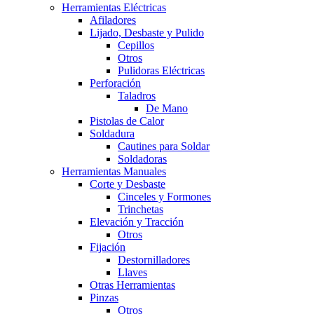
Herramientas Eléctricas
Afiladores
Lijado, Desbaste y Pulido
Cepillos
Otros
Pulidoras Eléctricas
Perforación
Taladros
De Mano
Pistolas de Calor
Soldadura
Cautines para Soldar
Soldadoras
Herramientas Manuales
Corte y Desbaste
Cinceles y Formones
Trinchetas
Elevación y Tracción
Otros
Fijación
Destornilladores
Llaves
Otras Herramientas
Pinzas
Otros