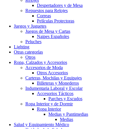
Relojes
Despertadores y de Mesa
Repuestos para Relojes
Correas
Películas Protectoras
Juegos y Juguetes
Juegos de Mesa y Cartas
Naipes Españoles
Peluches
Lighting
Otras categorías
Otros
Ropa, Calzados y Accesorios
Accesorios de Moda
Otros Accesorios
Carteras, Mochilas y Equipajes
Billeteras y Monederos
Indumentaria Laboral y Escolar
Accesorios Tácticos
Parches y Escudos
Ropa Interior y de Dormir
Ropa Interior
Medias y Pantimedias
Medias
Salud y Equipamiento Médico