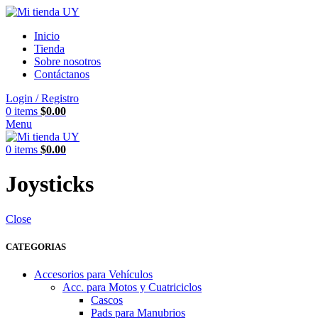
Inicio
Tienda
Sobre nosotros
Contáctanos
Login / Registro
0
items
$
0.00
Menu
0
items
$
0.00
Joysticks
Close
CATEGORIAS
Accesorios para Vehículos
Acc. para Motos y Cuatriciclos
Cascos
Pads para Manubrios