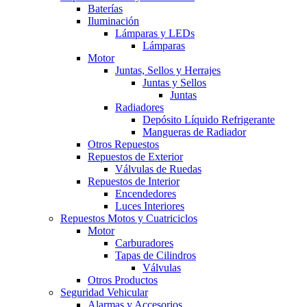
Baterías
Iluminación
Lámparas y LEDs
Lámparas
Motor
Juntas, Sellos y Herrajes
Juntas y Sellos
Juntas
Radiadores
Depósito Líquido Refrigerante
Mangueras de Radiador
Otros Repuestos
Repuestos de Exterior
Válvulas de Ruedas
Repuestos de Interior
Encendedores
Luces Interiores
Repuestos Motos y Cuatriciclos
Motor
Carburadores
Tapas de Cilindros
Válvulas
Otros Productos
Seguridad Vehicular
Alarmas y Accesorios