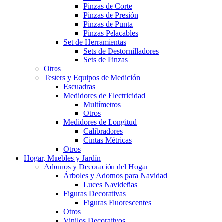
Pinzas de Corte
Pinzas de Presión
Pinzas de Punta
Pinzas Pelacables
Set de Herramientas
Sets de Destornilladores
Sets de Pinzas
Otros
Testers y Equipos de Medición
Escuadras
Medidores de Electricidad
Multímetros
Otros
Medidores de Longitud
Calibradores
Cintas Métricas
Otros
Hogar, Muebles y Jardín
Adornos y Decoración del Hogar
Árboles y Adornos para Navidad
Luces Navideñas
Figuras Decorativas
Figuras Fluorescentes
Otros
Vinilos Decorativos