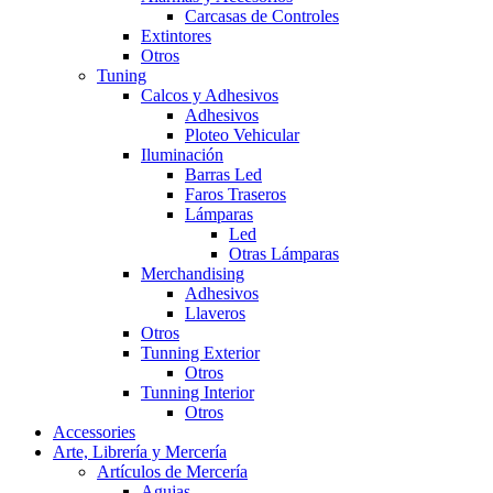
Carcasas de Controles
Extintores
Otros
Tuning
Calcos y Adhesivos
Adhesivos
Ploteo Vehicular
Iluminación
Barras Led
Faros Traseros
Lámparas
Led
Otras Lámparas
Merchandising
Adhesivos
Llaveros
Otros
Tunning Exterior
Otros
Tunning Interior
Otros
Accessories
Arte, Librería y Mercería
Artículos de Mercería
Agujas