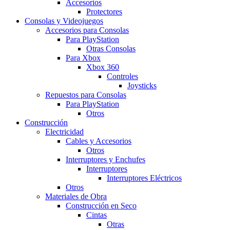
Accesorios
Protectores
Consolas y Videojuegos
Accesorios para Consolas
Para PlayStation
Otras Consolas
Para Xbox
Xbox 360
Controles
Joysticks
Repuestos para Consolas
Para PlayStation
Otros
Construcción
Electricidad
Cables y Accesorios
Otros
Interruptores y Enchufes
Interruptores
Interruptores Eléctricos
Otros
Materiales de Obra
Construcción en Seco
Cintas
Otras