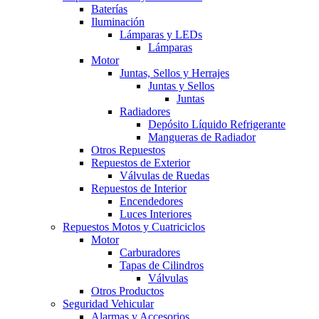
Baterías
Iluminación
Lámparas y LEDs
Lámparas
Motor
Juntas, Sellos y Herrajes
Juntas y Sellos
Juntas
Radiadores
Depósito Líquido Refrigerante
Mangueras de Radiador
Otros Repuestos
Repuestos de Exterior
Válvulas de Ruedas
Repuestos de Interior
Encendedores
Luces Interiores
Repuestos Motos y Cuatriciclos
Motor
Carburadores
Tapas de Cilindros
Válvulas
Otros Productos
Seguridad Vehicular
Alarmas y Accesorios