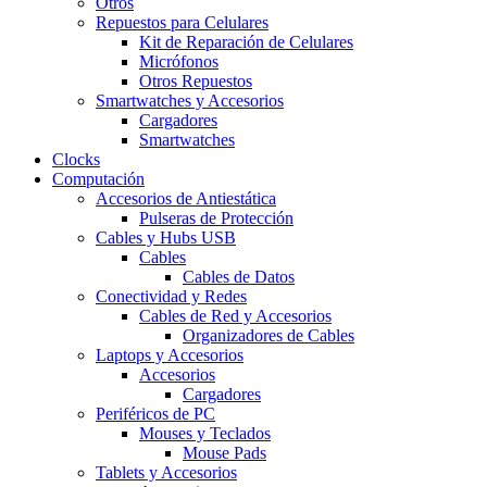
Otros
Repuestos para Celulares
Kit de Reparación de Celulares
Micrófonos
Otros Repuestos
Smartwatches y Accesorios
Cargadores
Smartwatches
Clocks
Computación
Accesorios de Antiestática
Pulseras de Protección
Cables y Hubs USB
Cables
Cables de Datos
Conectividad y Redes
Cables de Red y Accesorios
Organizadores de Cables
Laptops y Accesorios
Accesorios
Cargadores
Periféricos de PC
Mouses y Teclados
Mouse Pads
Tablets y Accesorios