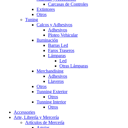
Carcasas de Controles
Extintores
Otros
Tuning
Calcos y Adhesivos
Adhesivos
Ploteo Vehicular
Iluminación
Barras Led
Faros Traseros
Lámparas
Led
Otras Lámparas
Merchandising
Adhesivos
Llaveros
Otros
Tunning Exterior
Otros
Tunning Interior
Otros
Accessories
Arte, Librería y Mercería
Artículos de Mercería
Agujas