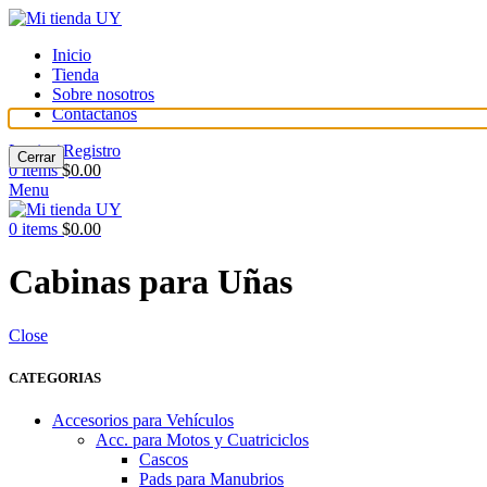
Inicio
Tienda
Sobre nosotros
Contáctanos
Login / Registro
Cerrar
0
items
$
0.00
Menu
0
items
$
0.00
Cabinas para Uñas
Close
CATEGORIAS
Accesorios para Vehículos
Acc. para Motos y Cuatriciclos
Cascos
Pads para Manubrios