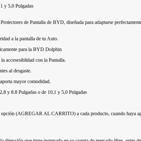
,1 y 5,0 Pulgadas
s Protectores de Pantalla de BYD, diseñada para adaptarse perfectamente
idad a la pantalla de tu Auto.
cíficamente para la BYD Dolphin
la accesesiblidad con la Pantalla.
ntes al desgaste.
y aporta mayor comodidad.
2,8 y 8.8 Pulgadas o de 10,1 y 5,0 Pulgadas
e la opción (AGREGAR AL CARRITO) a cada producto, cuando haya agreg
la dirección que tiene ingresada en su cuenta de mercado libre, antes de