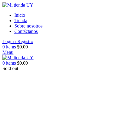
Inicio
Tienda
Sobre nosotros
Contáctanos
Login / Registro
0
items
$
0.00
Menu
0
items
$
0.00
Sold out