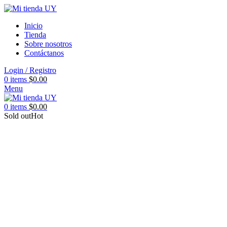
Inicio
Tienda
Sobre nosotros
Contáctanos
Login / Registro
0
items
$
0.00
Menu
0
items
$
0.00
Sold out
Hot