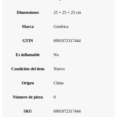
Dimensiones
25 × 25 × 25 cm
Marca
Genérica
GTIN
6901072317444
Es inflamable
No
Condición del ítem
Nuevo
Origen
China
Número de pieza
0
SKU
6901072317444