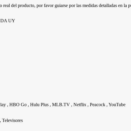
eal del producto, por favor guiarse por las medidas detalladas en la pu
IENDA UY
Play
,
HBO Go
,
Hulu Plus
,
MLB.TV
,
Netflix
,
Peacock
,
YouTube
,
Televisores