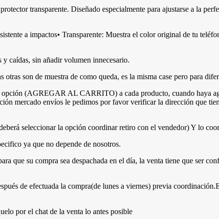
 protector transparente. Diseñado especialmente para ajustarse a la per
esistente a impactos• Transparente: Muestra el color original de tu teléf
 y caídas, sin añadir volumen innecesario.
las otras son de muestra de como queda, es la misma case pero para dife
e la opción (AGREGAR AL CARRITO) a cada producto, cuando haya agreg
ción mercado envíos le pedimos por favor verificar la dirección que tien
erá seleccionar la opción coordinar retiro con el vendedor) Y lo coor
pecifico ya que no depende de nosotros.
para que su compra sea despachada en el día, la venta tiene que ser con
s de efectuada la compra(de lunes a viernes) previa coordinación.En
lo por el chat de la venta lo antes posible