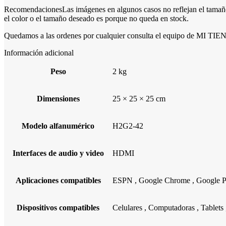
RecomendacionesLas imágenes en algunos casos no reflejan el tamaño r
el color o el tamaño deseado es porque no queda en stock.
Quedamos a las ordenes por cualquier consulta el equipo de MI T
Información adicional
Peso
2 kg
Dimensiones
25 × 25 × 25 cm
Modelo alfanumérico
H2G2-42
Interfaces de audio y video
HDMI
Aplicaciones compatibles
ESPN
,
Google Chrome
,
Google 
Dispositivos compatibles
Celulares
,
Computadoras
,
Tablets