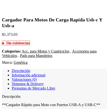
Cargador Para Motos De Carga Rapida Usb-c Y
Usb-a
$
1,373.03
Sin existencias
Categorías:
Acc. para Motos y Cuatriciclos
,
Accesorios para
Vehículos
,
Pads para Manubrios
Marca:
Genérica
Descripción
Información adicional
Valoraciones (0)
Shipping & Delivery
Preguntas de Mercado Libre
Descripción
**Cargador Rápido para Moto con Puertos USB-A y USB-C**