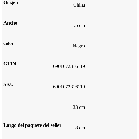
Origen
China
Ancho
1.5 cm
color
Negro
GTIN
6901072316119
SKU
6901072316119
33 cm
Largo del paquete del seller
8 cm