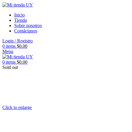
Inicio
Tienda
Sobre nosotros
Contáctanos
Login / Registro
0
items
$
0.00
Menu
0
items
$
0.00
Sold out
Click to enlarge