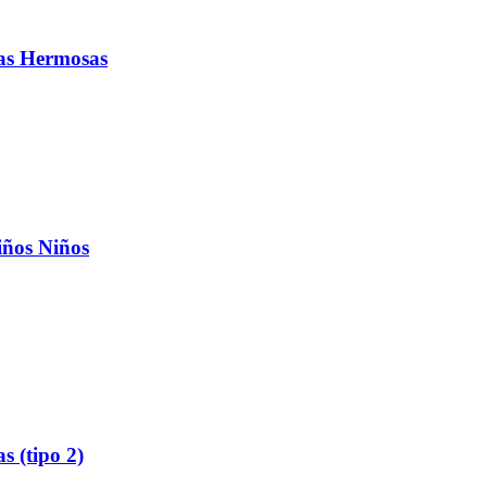
cas Hermosas
iños Niños
 (tipo 2)