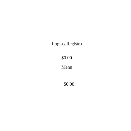
Login / Registro
$
0.00
Menu
$
0.00