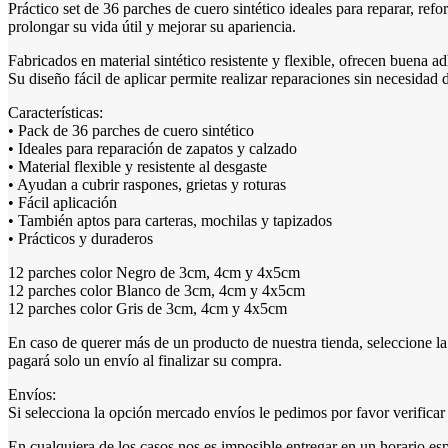
Práctico set de 36 parches de cuero sintético ideales para reparar, ref
prolongar su vida útil y mejorar su apariencia.
Fabricados en material sintético resistente y flexible, ofrecen buena a
Su diseño fácil de aplicar permite realizar reparaciones sin necesidad 
Características:
• Pack de 36 parches de cuero sintético
• Ideales para reparación de zapatos y calzado
• Material flexible y resistente al desgaste
• Ayudan a cubrir raspones, grietas y roturas
• Fácil aplicación
• También aptos para carteras, mochilas y tapizados
• Prácticos y duraderos
12 parches color Negro de 3cm, 4cm y 4x5cm
12 parches color Blanco de 3cm, 4cm y 4x5cm
12 parches color Gris de 3cm, 4cm y 4x5cm
En caso de querer más de un producto de nuestra tienda, seleccion
pagará solo un envío al finalizar su compra.
Envíos:
Si selecciona la opción mercado envíos le pedimos por favor verificar 
En cualquiera de los casos nos es imposible entregar en un horario es