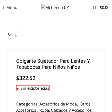
0
Menu
$
0.00
Sold out
Click to enlarge
Colgante Sujetador Para Lentes Y
Tapabocas Para Niños Niños
$
322.52
Sin existencias
Categorías:
Accesorios de Moda
,
Otros
Accesorios
,
Ropa, Calzados y Accesorios