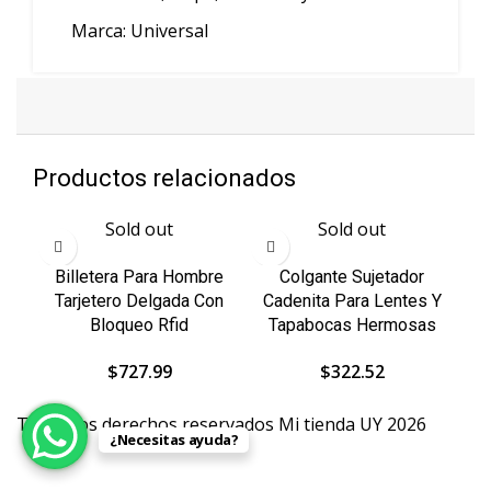
Marca:
Universal
Productos relacionados
Sold out
Sold out
Billetera Para Hombre
Colgante Sujetador
Tarjetero Delgada Con
Cadenita Para Lentes Y
C
Bloqueo Rfid
Tapabocas Hermosas
$
727.99
$
322.52
Todos los derechos reservados Mi tienda UY 2026
¿Necesitas ayuda?