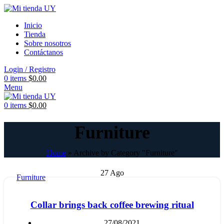
Inicio
Tienda
Sobre nosotros
Contáctanos
Login / Registro
0
items
$
0.00
Menu
0
items
$
0.00
Furniture
Home
»
Archive by Category "Furniture"
27
Ago
Furniture
Collar brings back coffee brewing ritual
27/08/2021