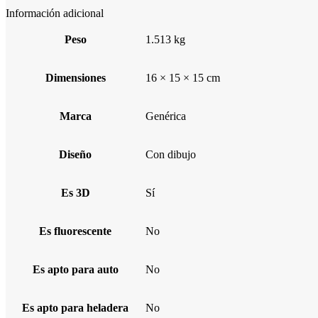
Información adicional
Peso
1.513 kg
Dimensiones
16 × 15 × 15 cm
Marca
Genérica
Diseño
Con dibujo
Es 3D
Sí
Es fluorescente
No
Es apto para auto
No
Es apto para heladera
No