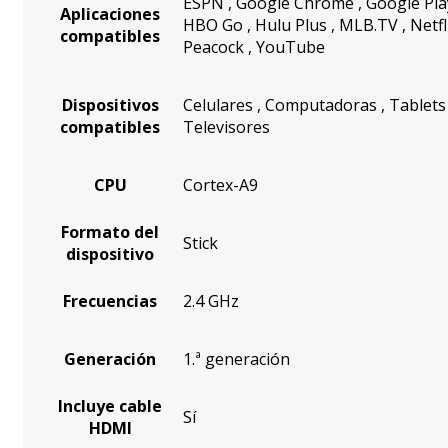
ESPN
,
Google Chrome
,
Google Pl
Aplicaciones
HBO Go
,
Hulu Plus
,
MLB.TV
,
Netfl
compatibles
Peacock
,
YouTube
Dispositivos
Celulares
,
Computadoras
,
Tablet
compatibles
Televisores
CPU
Cortex-A9
Formato del
Stick
dispositivo
Frecuencias
2.4 GHz
Generación
1.ª generación
Incluye cable
Sí
HDMI