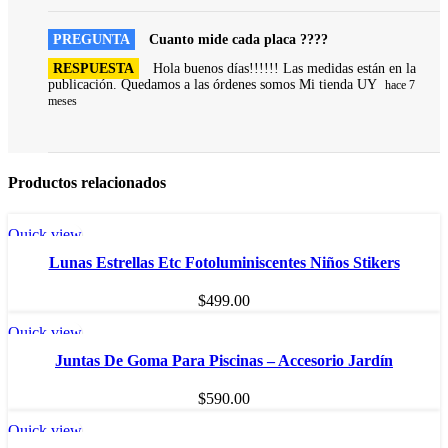
PREGUNTA
Cuanto mide cada placa ????
RESPUESTA
Hola buenos días!!!!!! Las medidas están en la
publicación. Quedamos a las órdenes somos Mi tienda UY
hace 7
meses
Productos relacionados
Quick view
SOLD OU
T
Lunas Estrellas Etc Fotoluminiscentes Niños Stikers
$
499.00
Quick view
SOLD OU
T
Juntas De Goma Para Piscinas – Accesorio Jardín
$
590.00
Quick view
SOLD OU
T