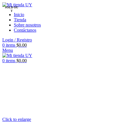
SOLD OU
T
Inicio
Tienda
Sobre nosotros
Contáctanos
Login / Registro
0
items
$
0.00
Menu
0
items
$
0.00
Click to enlarge