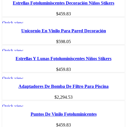
Estrellas Fotoluminiscentes Decoración Niños Stikers
$
459.83
Quick view
SOLD OU
T
Unicornio En Vinilo Para Pared Decoración
$
598.05
Quick view
SOLD OU
T
Estrellas Y Lunas Fotoluminiscentes Niños Stikers
$
459.83
Quick view
SOLD OU
T
Adaptadores De Bomba De Filtro Para Piscina
$
2,294.53
Quick view
SOLD OU
T
Puntos De Vinilo Fotoluminicentes
$
459.83