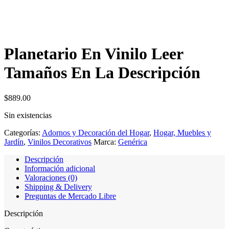
Planetario En Vinilo Leer
Tamaños En La Descripción
$
889.00
Sin existencias
Categorías:
Adornos y Decoración del Hogar
,
Hogar, Muebles y
Jardín
,
Vinilos Decorativos
Marca:
Genérica
Descripción
Información adicional
Valoraciones (0)
Shipping & Delivery
Preguntas de Mercado Libre
Descripción