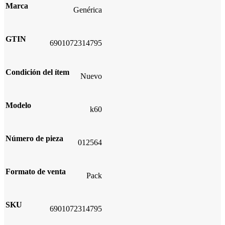
Marca
Genérica
GTIN
6901072314795
Condición del ítem
Nuevo
Modelo
k60
Número de pieza
012564
Formato de venta
Pack
SKU
6901072314795