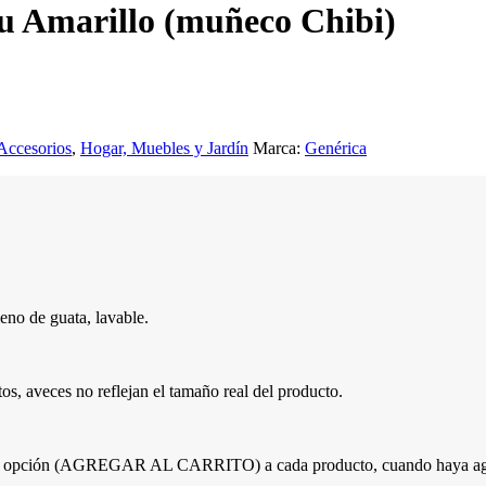
 Amarillo (muñeco Chibi)
Accesorios
,
Hogar, Muebles y Jardín
Marca:
Genérica
eno de guata, lavable.
tos, aveces no reflejan el tamaño real del producto.
e la opción (AGREGAR AL CARRITO) a cada producto, cuando haya agreg