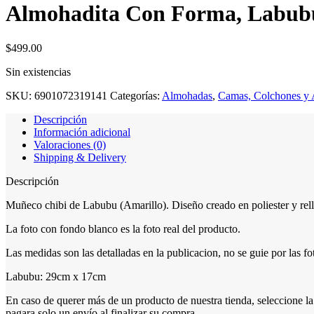
Almohadita Con Forma, Labubu
$
499.00
Sin existencias
SKU:
6901072319141
Categorías:
Almohadas
,
Camas, Colchones y 
Descripción
Información adicional
Valoraciones (0)
Shipping & Delivery
Descripción
Muñeco chibi de Labubu (Amarillo). Diseño creado en poliester y rell
La foto con fondo blanco es la foto real del producto.
Las medidas son las detalladas en la publicacion, no se guie por las fo
Labubu: 29cm x 17cm
En caso de querer más de un producto de nuestra tienda, seleccion
pagara solo un envío al finalizar su compra.