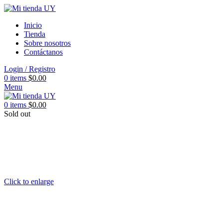
Inicio
Tienda
Sobre nosotros
Contáctanos
Login / Registro
0
items
$
0.00
Menu
0
items
$
0.00
Sold out
Click to enlarge