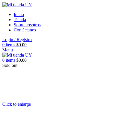
Inicio
Tienda
Sobre nosotros
Contáctanos
Login / Registro
0
items
$
0.00
Menu
0
items
$
0.00
Sold out
Click to enlarge