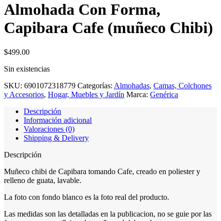
Almohada Con Forma,
Capibara Cafe (muñeco Chibi)
$
499.00
Sin existencias
SKU:
6901072318779
Categorías:
Almohadas
,
Camas, Colchones
y Accesorios
,
Hogar, Muebles y Jardín
Marca:
Genérica
Descripción
Información adicional
Valoraciones (0)
Shipping & Delivery
Descripción
Muñeco chibi de Capibara tomando Cafe, creado en poliester y
relleno de guata, lavable.
La foto con fondo blanco es la foto real del producto.
Las medidas son las detalladas en la publicacion, no se guie por las