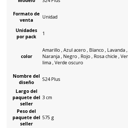
Modelo
S24 Plus
Formato de
Unidad
venta
Unidades
1
por pack
Amarillo
,
Azul acero
,
Blanco
,
Lavanda
,
color
Naranja
,
Negro
,
Rojo
,
Rosa chicle
,
Ve
lima
,
Verde oscuro
Nombre del
S24 Plus
diseño
Largo del
paquete del
3 cm
seller
Peso del
paquete del
575 g
seller