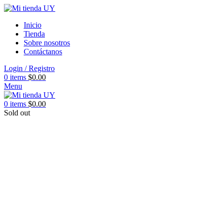
Inicio
Tienda
Sobre nosotros
Contáctanos
Login / Registro
0
items
$
0.00
Menu
0
items
$
0.00
Sold out