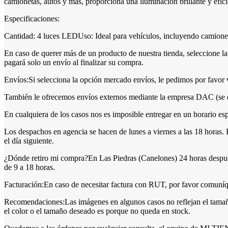
camionetas, autos y más, proporciona una iluminación brillante y efi
Especificaciones:
Cantidad: 4 luces LEDUso: Ideal para vehículos, incluyendo camionet
En caso de querer más de un producto de nuestra tienda, seleccion
pagará solo un envío al finalizar su compra.
Envíos:Si selecciona la opción mercado envíos, le pedimos por favor ve
También le ofrecemos envíos externos mediante la empresa DAC (se deb
En cualquiera de los casos nos es imposible entregar en un horario es
Los despachos en agencia se hacen de lunes a viernes a las 18 horas. 
el día siguiente.
¿Dónde retiro mi compra?En Las Piedras (Canelones) 24 horas después
de 9 a 18 horas.
Facturación:En caso de necesitar factura con RUT, por favor comuníque
Recomendaciones:Las imágenes en algunos casos no reflejan el tamaño r
el color o el tamaño deseado es porque no queda en stock.