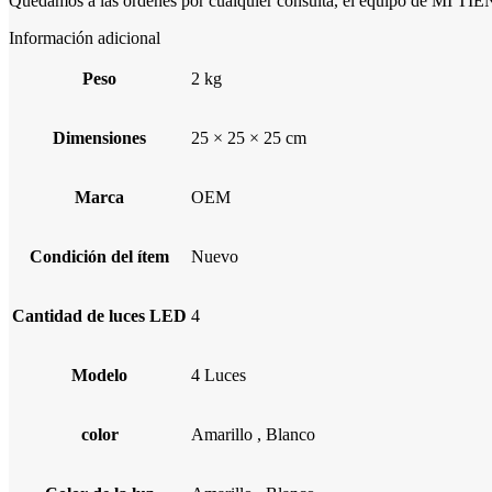
Quedamos a las órdenes por cualquier consulta, el equipo de MI T
Información adicional
Peso
2 kg
Dimensiones
25 × 25 × 25 cm
Marca
OEM
Condición del ítem
Nuevo
Cantidad de luces LED
4
Modelo
4 Luces
color
Amarillo
,
Blanco