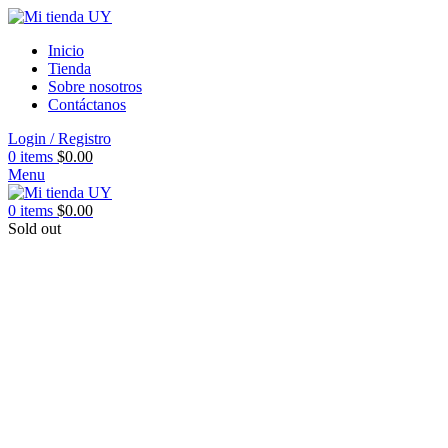
Inicio
Tienda
Sobre nosotros
Contáctanos
Login / Registro
0
items
$
0.00
Menu
0
items
$
0.00
Sold out