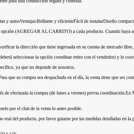
ciente para una conducción segura y cómoda.
as y autosVentajas:Brillante y eficienteFácil de instalarDiseño compa
e la opción (AGREGAR AL CARRITO) a cada producto. Cuando haya agre
rificar la dirección que tiene ingresada en su cuenta de mercado libre, 
erá seleccionar la opción coordinar retiro con el vendedor) y lo coor
pecífico, ya que no depende de nosotros.
Para que su compra sea despachada en el día, la venta tiene que ser co
 de efectuada la compra (de lunes a viernes) previa coordinación.En M
lo por el chat de la venta lo antes posible.
eal del producto, por favor guiarse por las medidas detalladas en la p