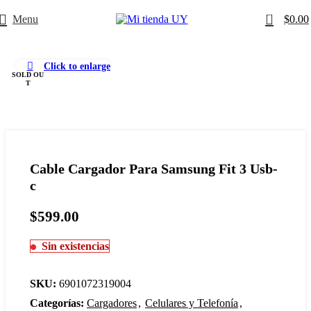
0
Menu
$
0.00
Click to enlarge
SOLD OU
T
Cable Cargador Para Samsung Fit 3 Usb-
c
$
599.00
Sin existencias
SKU:
6901072319004
Categorías:
Cargadores
,
Celulares y Telefonía
,