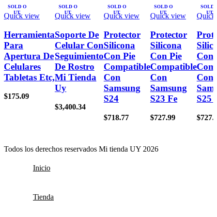
SOLD O
SOLD O
SOLD O
SOLD O
SOLD 
UT
UT
UT
UT
UT
Quick view
Quick view
Quick view
Quick view
Quick
Herramienta
Soporte De
Protector
Protector
Prot
Para
Celular Con
Silicona
Silicona
Silic
Apertura De
Seguimiento
Con Pie
Con Pie
Con 
Celulares
De Rostro
Compatible
Compatible
Comp
Tabletas Etc,
Mi Tienda
Con
Con
Con
Uy
Samsung
Samsung
Sam
$
175.09
S24
S23 Fe
S25 
$
3,400.34
$
718.77
$
727.99
$
727.
Todos los derechos reservados Mi tienda UY 2026
Inicio
Tienda